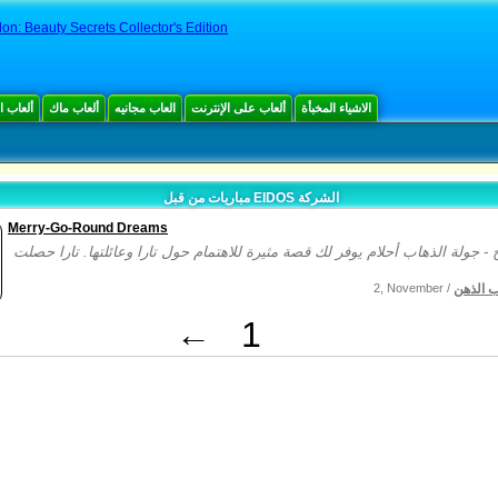
lon: Beauty Secrets Collector's Edition
الاشياء المخبأة
ألعاب على الإنترنت
العاب مجانيه
ألعاب ماك
ألعاب 
مباريات من قبل EIDOS الشركة
Merry-Go-Round Dreams
ب الذهن
2, November /
←
1