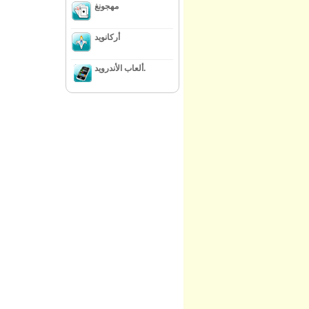
مهجونغ
أركانويد
ألعاب الأندرويد.