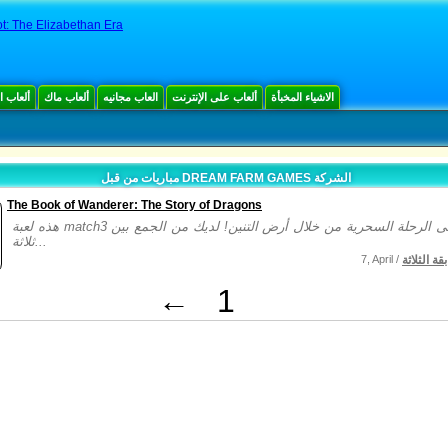
ot: The Elizabethan Era
الاشياء المخبأة
ألعاب على الإنترنت
العاب مجانيه
ألعاب ماك
ألعاب 
مباريات من قبل DREAM FARM GAMES الشركة
The Book of Wanderer: The Story of Dragons
هذه لعبة match3 يدعوك الى الرحلة السحرية من خلال أرض التنين! لديك من الجمع بين
ثلاثة...
ة الثلاثة
7, April /
←
1