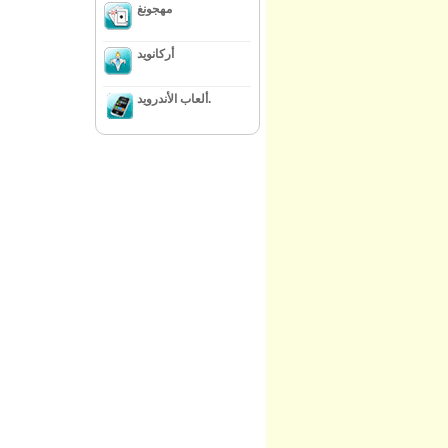
مهجونغ
أركانويد
ألعاب الأندرويد.