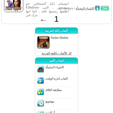
انضمام ذكيا الصحافي جو
Killebrew ديمبسي ، التي
حمل
الاشياء المخبأة
12, January /
أطلقها رئيسها تافه ، كما انها
تترك في...
←
1
ألعاب باللة العربية
Turbo Sloths
كل الألعاب باللغة العربية
الفئات الأهم
الاشياء المخبأة
العاب ادارة الوقت
مطابقة الثلاثة
مهجونغ
أركانويد