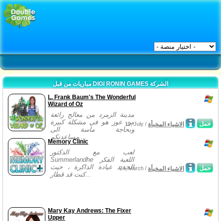
مباريات من قبل DIGI RONIN GAMES الشركة
L. Frank Baum's The Wonderful
Wizard of Oz
مدينة الزمرد من معالج رائعة
من عوز هو في مشكلة كبيرة
حمل
الاشياء المخبأة
19, July /
وبحاجة ماسة الى
مساعدتكم....
Memory Clinic
لعب مع الدكتور
Summerlandhe اللعبة الفكر
الجديد عيادة الذاكرة ، حيث
حمل
الاشياء المخبأة
24, March /
كنت قد قطار...
Mary Kay Andrews: The Fixer
Upper