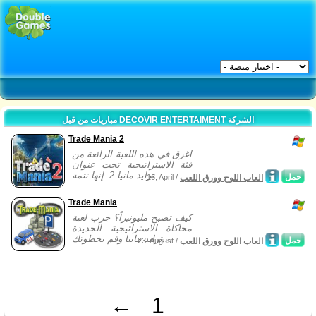
مباريات من قبل DECOVIR ENTERTAIMENT الشركة
Trade Mania 2
اغرق في هذه اللعبة الرائعة من
فئة الاستراتيجية تحت عنوان
ترايد مانيا 2. إنها تتمة...
حمل
العاب اللوح وورق اللعب
16, April /
Trade Mania
كيف تصبح مليونيراً؟ جرب لعبة
محاكاة الاستراتيجية الجديدة
ترايد مانيا وقم بخطوتك...
حمل
العاب اللوح وورق اللعب
23, August /
←
1