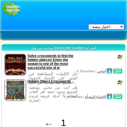
مباريات من قبل DEADLINE GAMES الشركة
Solve crosswords to find the
hidden objects! Enjoy the
sequel to one of the most
successful mix of w
حمل
أحاجي
4, December /
حل الكلمات المتقاطعة في
العثور على الأشياء الخفية!
Hidden Object Crosswords
استمتع تتمة لواحدة من أنجح...
هل أنت من محبي ممتصة
للجميع وجوه خفية لغز ألعاب
المغامرة؟ لديك فرصة فريدة
حمل
الاشياء المخبأة
6, January /
لتجربة...
←
1