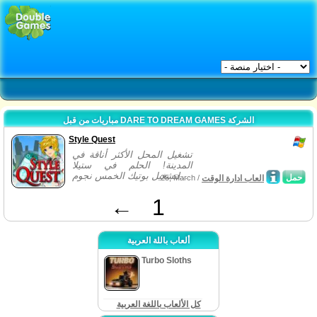
مباريات من قبل DARE TO DREAM GAMES الشركة
Style Quest
تشغيل المحل الأكثر أناقة في
المدينة! الحلم في ستيلا
لتشغيل بوتيك الخمس نجوم...
حمل
العاب ادارة الوقت
25, March /
←
1
ألعاب باللة العربية
Turbo Sloths
كل الألعاب باللغة العربية