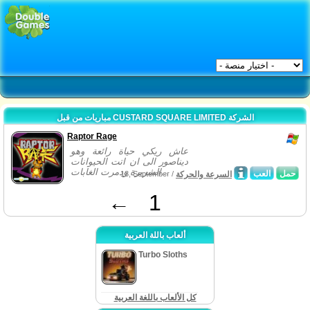
مباريات من قبل CUSTARD SQUARE LIMITED الشركة
Raptor Rage
عاش ريكي حياة رائعة وهو
ديناصور الى ان اتت الحيوانات
الشريرة ودمرت الغابات...
حمل
العب
السرعة والحركة
13, September /
←
1
ألعاب باللة العربية
Turbo Sloths
كل الألعاب باللغة العربية