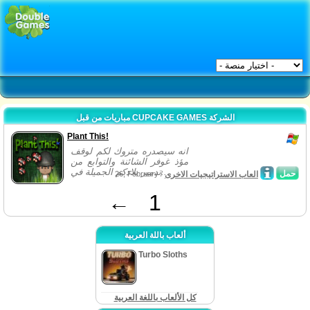
مباريات من قبل CUPCAKE GAMES الشركة
Plant This!
انه سيصدره متروك لكم لوقف
مؤذ غوفر الشائنة والتوابع من
تدمير بلادكم الجميلة في...
حمل
العاب الاستراتيجيات الاخرى
26, February /
←
1
ألعاب باللة العربية
Turbo Sloths
كل الألعاب باللغة العربية