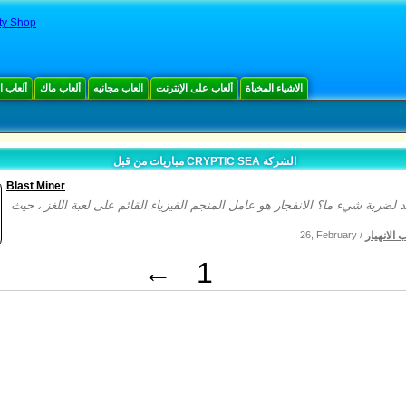
ty Shop
الاشياء المخبأة
ألعاب على الإنترنت
العاب مجانيه
ألعاب ماك
ألعاب 
مباريات من قبل CRYPTIC SEA الشركة
Blast Miner
 الانهيار
26, February /
←
1