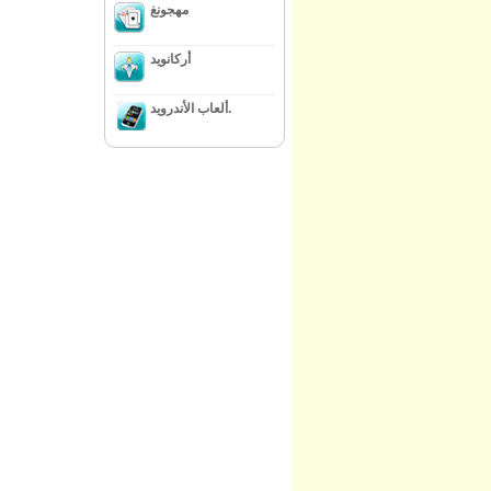
مهجونغ
أركانويد
ألعاب الأندرويد.