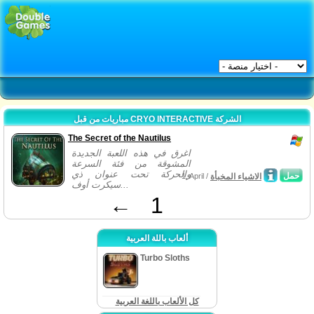
مباريات من قبل CRYO INTERACTIVE الشركة
The Secret of the Nautilus
اغرق في هذه اللعبة الجديدة
المشوقة من فئة السرعة
والحركة تحت عنوان ذي
حمل
الاشياء المخبأة
1, April /
سيكرت أوف...
←
1
ألعاب باللة العربية
Turbo Sloths
كل الألعاب باللغة العربية