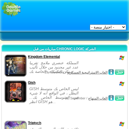
مباريات من قبل CHRONIC LOGIC الشركة
Kingdom Elemental
المملكة عنصري ملامح تقريبا
عدد غير محدود من خلال تأليب
ممكن التكتيكات الخاصة بك...
حمل
العاب الاستراتيجية العسكرية
25, November /
Gish
GISH ليس الخاص بك متوسط
البطل ، في الواقع انه لا شيء
في المتوسط الخاص بك...
حمل
العاب المنهاج
21, September /
انظر GISH هو...
Triptych