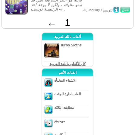
ثلاثية هو اللغز السريعه التي قد
تبدو مالوفه ، ولكن لا يوجد احد
الرئيسية تويست --...
حمل
تتريس
20, January /
←
1
ألعاب باللة العربية
Turbo Sloths
كل الألعاب باللغة العربية
الفئات الأهم
الاشياء المخبأة
العاب ادارة الوقت
مطابقة الثلاثة
مهجونغ
أركانويد