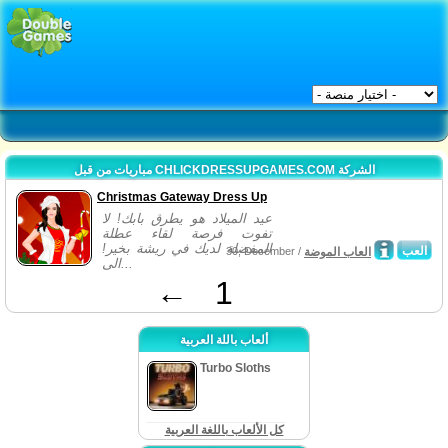
مباريات من قبل CHLICKDRESSUPGAMES.COM الشركة
Christmas Gateway Dress Up
عيد الميلاد هو يطرق بابك! لا
تفوت فرصة لقاء عطلة
المفضلة لديك في ريشة بخير!
العب
العاب الموضة
30, December /
الى...
←
1
ألعاب باللة العربية
Turbo Sloths
كل الألعاب باللغة العربية