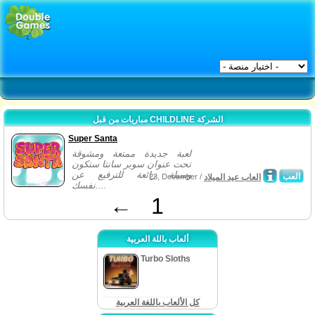
مباريات من قبل CHILDLINE الشركة
Super Santa
لعبة جديدة ممتعة ومشوقة
تحت عنوان سوبر سانتا ستكون
وسيلة رائعة للترفيع عن
العب
العاب عيد الميلاد
23, December /
نفسك....
←
1
ألعاب باللة العربية
Turbo Sloths
كل الألعاب باللغة العربية