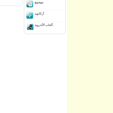
مهجونغ
أركانويد
ألعاب الأندرويد.