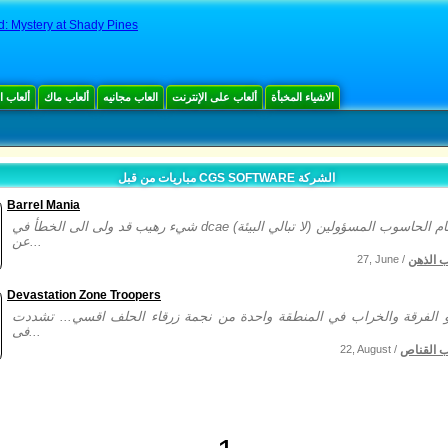
: Mystery at Shady Pines
الاشياء المخبأة
ألعاب على الإنترنت
العاب مجانيه
ألعاب ماك
ألعاب 
مباريات من قبل CGS SOFTWARE الشركة
Barrel Mania
شيء رهيب قد ولى الى الخطأ في dcae (لا تبالي البيئة) شركة نظام الحاسوب المسؤولين
عن...
ب الذهن
27, June /
Devastation Zone Troopers
الفرقة والخراب في المنطقة واحدة من نجمة زرقاء الحلف اقسي... تشددت
فى...
ب القناص
22, August /