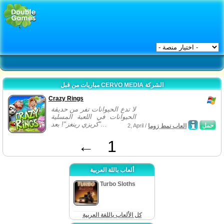
مباريات من قبل CERVO MEDIA الشركة
Crazy Rings
لا تدع الحيوانات تفر من حديقة
الحيوانات في اللعبة المسلية
"كريزي رينغز"! بعد...
حمل
العاب نمط زوما
2, April /
←
1
ألعاب باللة العربية
Turbo Sloths
كل الألعاب باللغة العربية