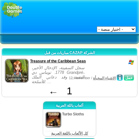
مباريات من قبل CAZAP الشركة
Treasure of the Caribbean Seas
سجل السفينة، الإدخال الأخير،
1778. توماس دي Grandpré،
النقيب. وقد دعاني الملك
حمل
الاشياء المخبأة
12, November /
للأسلحة. ...
←
1
ألعاب باللة العربية
Turbo Sloths
كل الألعاب باللغة العربية