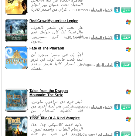
مغامرة جديدة من فئة الأحاجي
المخبأة تحت عنوان وير انجلز
كراي من اصدار كاتريا...
حمل
الاشياء المخبأة
3, October /
Red Crow Mysteries: Legion
هل تحب ان تشعر بالخوف
والرعب؟ اذا كان جوابك نعم
فلعبة ريد كرو مستريوز:
حمل
الاشياء المخبأة
10, November /
لجون...
Fate of The Pharaoh
أهلاُ بك في مصر! بمجرد أن
تبدأ بلعب فايت اوف ذي فراو
من اصدار كاتيا غيمز ستجد
حمل
العاب البناء
6, August /
نقسك...
Tales from the Dragon
Mountain: The Strix
تايلز فرم ذي دراغون ماونتن:
ذي ستركس هي لعبة اخرى من
حمل
الاشياء المخبأة
28, June /
فئة الاشياء المخبأة من
اصدار...
Tibor: Tale Of A Kind Vampire
بداية قصة كلاسيكي جدا. هذا
الرسام الشاب ، واسمه تيبور ،
يقع في حب مع فتاة ،
حمل
المغامرات
26, January /