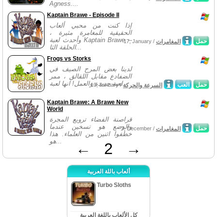
Agness....
Kaptain Brawe - Episode II
إذا كنت من محبي ألعاب
الحقيقية للمغامرة مثيرة ،
وأحدث لعبة Kaptain Brawe --
حمل
المغامرات
17, January /
الحلقة الثا...
Frogs vs Storks
لدينا بعض المرح الصيف في
الضفادع مقابل اللقالق ، ممر
لعبة جديدة والعمل! انها لعبة...
حمل
العب
السرعة والحركة
10, January /
Kaptain Brawe: A Brawe New
World
قراصنة الفضاء ترويع المجرة
والوضع هو تسخين عندما
حمل
المغامرات
7, December /
خطفوا اثنين من العلماء. هذا
هو...
←
2
→
ألعاب باللة العربية
Turbo Sloths
كل الألعاب باللغة العربية