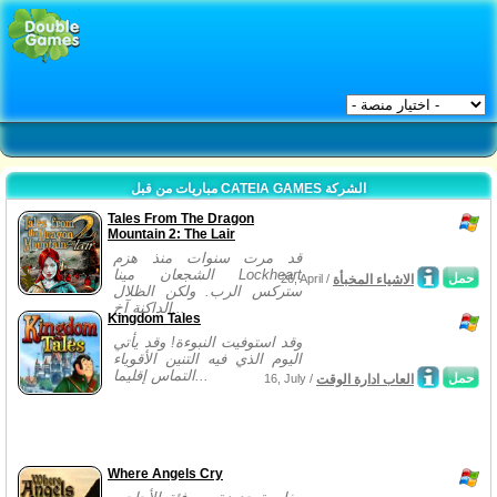
مباريات من قبل CATEIA GAMES الشركة
Tales From The Dragon
Mountain 2: The Lair
قد مرت سنوات منذ هزم
الشجعان مينا Lockheart
حمل
الاشياء المخبأة
26, April /
ستركس الرب. ولكن الظلال
الداكنة آخ...
Kingdom Tales
وقد استوفيت النبوءة! وقد يأتي
اليوم الذي فيه التنين الأقوياء
التماس إقليما...
حمل
العاب ادارة الوقت
16, July /
Where Angels Cry