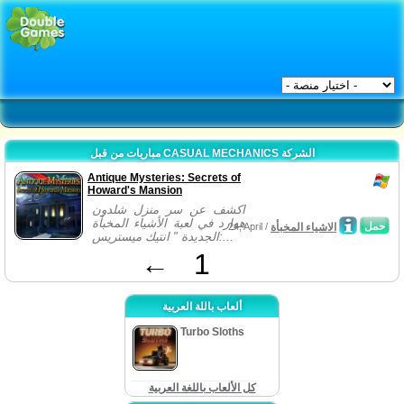
مباريات من قبل CASUAL MECHANICS الشركة
Antique Mysteries: Secrets of
Howard's Mansion
اكشف عن سر منزل شلدون
هوارد في لعبة الأشياء المخبأة
حمل
الاشياء المخبأة
24, April /
الجديدة " انتيك ميستريس:...
←
1
ألعاب باللة العربية
Turbo Sloths
كل الألعاب باللغة العربية