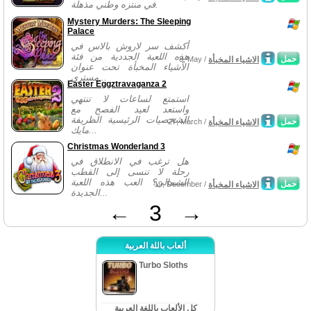
في منتزه وطني مذهلة.
Mystery Murders: The Sleeping
Palace
أكشف سر لاروش بالاس في
هذه اللعبة الجددية من فئة
حمل
الاشياء المخبأة
8, May /
الأشياء المخبأة تحت عنوان
مستري...
Easter Eggztravaganza 2
استمتع لساعات لا تنتهي
واستعد لعيد الفصح مع
الشخصيات الرئيسية الظريفة
حمل
الاشياء المخبأة
27, March /
مايك...
Christmas Wonderland 3
هل ترغب في الانطلاق في
رحلة لا تنسى إلى القطب
الشمالي؟ العب هذه اللعبة
حمل
الاشياء المخبأة
19, December /
الجديدة...
←
3
→
ألعاب باللة العربية
Turbo Sloths
كل الألعاب باللغة العربية