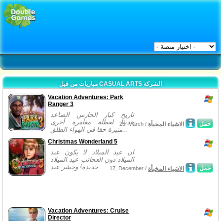
مباريات من قبل CASUAL ARTS الشركة
Vacation Adventures: Park
Ranger 3
تاريخ كبار الحارس الصاعد
حديثا لعطلة مغامرة أخرى
حمل
الاشياء المخبأة
25, March /
مثيرة حقا في الهواء الطلق...
Christmas Wonderland 5
ان عيد الميلاد لا يكون عيد
الميلاد دون العجائب عيد الميلاد
جديدة! وحشر عيد...
حمل
الاشياء المخبأة
17, December /
Vacation Adventures: Cruise
Director