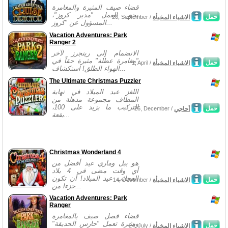
قضاء صيف المثيرة والمغامرة
بحق العمل "مدير كروز"،
حمل
الاشياء المخبأة
20, September /
المسؤول عن "كروز...
Vacation Adventures: Park
Ranger 2
الانضمام إلى رينجرز لآخر
"مغامرة عطلة" مثيرة حقاً في
حمل
الاشياء المخبأة
1, April /
الهواء الطلق! استكشاف...
The Ultimate Christmas Puzzler
اللغز عيد الميلاد في نهاية
المطاف مجموعة مذهلة من
التركيب ما يزيد على 100،
حمل
أحاجي
26, December /
بقعة...
Christmas Wonderland 4
هو بيل وماري عيد أفضل من
أي وقت مضى في 4 بلاد
العجائب عيد الميلاد! أن تكون
حمل
الاشياء المخبأة
14, December /
جزءا من...
Vacation Adventures: Park
Ranger
قضاء فصل صيف بالمغامرة
ومثيرة تعمل "حارس الحديقة"
حمل
الاشياء المخبأة
24, July /