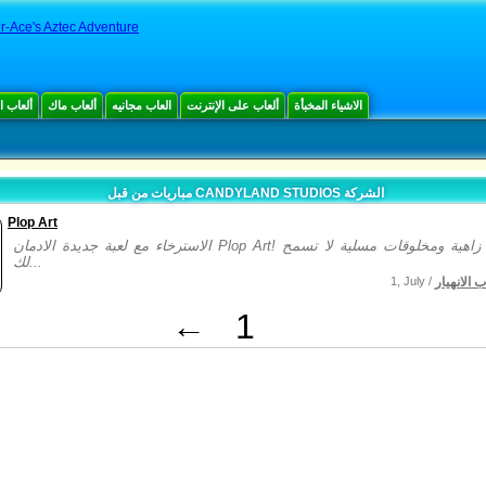
r-Ace's Aztec Adventure
الاشياء المخبأة
ألعاب على الإنترنت
العاب مجانيه
ألعاب ماك
ألعاب 
مباريات من قبل CANDYLAND STUDIOS الشركة
Plop Art
الاسترخاء مع لعبة جديدة الادمان Plop Art! رسومات زاهية ومخلوقات مسلية لا تسمح
لك...
ب الانهيار
1, July /
←
1