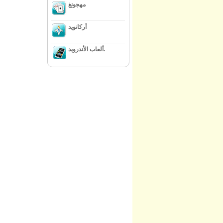
مهجونغ
أركانويد
ألعاب الأندرويد.