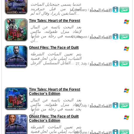
عندما يسمى جينجتايل المباحث
المنزل من قبل جيرفريند
حمل
الاشياء المخبأة
14, January /
السابقين باربرا، وقال انه لم...
Tiny Tales: Heart of the Forest
بعد البحث يائسة عن المال
لإنقاذ منزل طفولته، ماكس
يجد نفسه في رحلة من شأنها
حمل
الاشياء المخبأة
24, August /
أن...
Ghost Files: The Face of Guilt
يتم تعيين المباحث الشرطة
الشباب، إميلي ماير، لحل قضية
القاتل المسلسل "الرجل...
حمل
الاشياء المخبأة
27, July /
Tiny Tales: Heart of the Forest
Collector's Edition
بعد البحث يائسة عن المال
لإنقاذ منزل طفولته، ماكس
حمل
الاشياء المخبأة
26, July /
يجد نفسه في رحلة من شأنها
أن...
Ghost Files: The Face of Guilt
Collector's Edition
يتم تعيين المباحث الشرطة
الشباب، إميلي ماير، لحل قضية
حمل
الاشياء المخبأة
28, June /