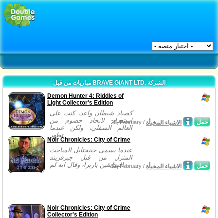
مباريات من قبل BRAVE GIANT LTD. الشركة
Demon Hunter 4: Riddles of
Light Collector's Edition
كصياد شيطان واعد، كنت على
استعداد لاتخاذ خصوم من
حمل
الاشياء المخبأة
28, February /
العالم السفلي، ولكن عندما
تظهر...
Noir Chronicles: City of Crime
عندما يسمى جينجتايل المباحث
المنزل من قبل جيرفريند
السابقين باربرا، وقال انه لم...
حمل
الاشياء المخبأة
12, February /
Noir Chronicles: City of Crime
Collector's Edition