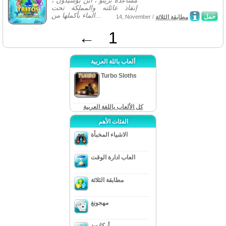
مساعدة تريتو ، ابن بوسيدون ،
إنقاذ عائلته والمملكة تحت
الماء بأكملها من...
حمل
مطابقة الثلاثة
14, November /
←
1
ألعاب باللة العربية
Turbo Sloths
كل الألعاب باللغة العربية
الفئات الأهم
الاشياء المخبأة
العاب ادارة الوقت
مطابقة الثلاثة
مهجونغ
أركانويد