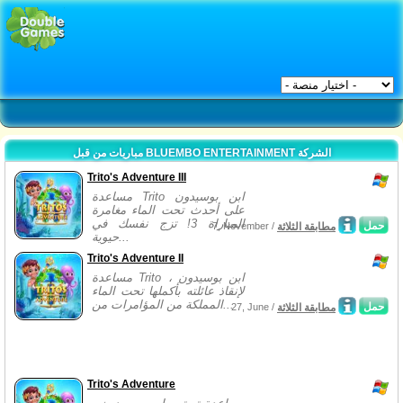
مباريات من قبل BLUEMBO ENTERTAINMENT الشركة
Trito's Adventure III
مساعدة Trito ابن بوسيدون
على أحدث تحت الماء مغامرة
المباراة 3! تزج نفسك في
حمل
مطابقة الثلاثة
7, November /
حيوية...
Trito's Adventure II
مساعدة Trito ابن بوسيدون ،
لإنقاذ عائلته بأكملها تحت الماء
المملكة من المؤامرات من...
حمل
مطابقة الثلاثة
27, June /
Trito's Adventure