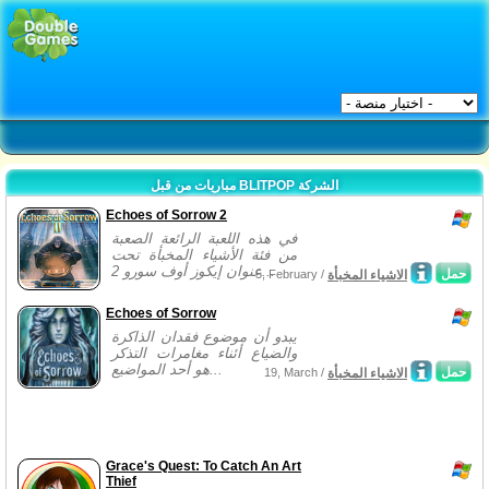
مباريات من قبل BLITPOP الشركة
Echoes of Sorrow 2
في هذه اللعبة الرائعة الصعبة
من فئة الأشياء المخبأة تحت
عنوان إيكوز أوف سورو 2...
حمل
الاشياء المخبأة
5, February /
Echoes of Sorrow
يبدو أن موضوع فقدان الذاكرة
والضياع أئناء مغامرات التذكر
هو أحد المواضيع...
حمل
الاشياء المخبأة
19, March /
Grace's Quest: To Catch An Art
Thief