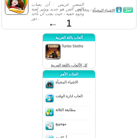
السعي غريس : أن يصاب
اللص الفن هو جديد ومثير لعبة
حمل
الاشياء المخبأة
21, May /
وجوه خفية ، حيث يجب أن تأخذ
دور...
←
1
ألعاب باللة العربية
Turbo Sloths
كل الألعاب باللغة العربية
الفئات الأهم
الاشياء المخبأة
العاب ادارة الوقت
مطابقة الثلاثة
مهجونغ
أركانويد