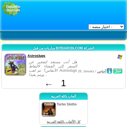
مباريات من قبل BITBARON.COM الشركة
Astroslugs
هل أنت مستعد لتفجير عن
السفر إلى الفضاء لالتقاط
الأنفاس؟ ثم لعب Astroslugs
حمل
أحاجي
28, January /
ويتم بعيدا...
←
1
ألعاب باللة العربية
Turbo Sloths
كل الألعاب باللغة العربية