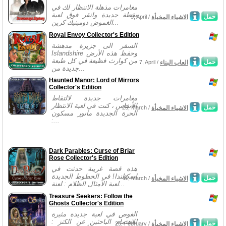
مغامرات مذهلة الانتظار لك في
نقطة جديدة وانقر فوق لعبة
حمل
الاشياء المخبأة
9, April /
الغموض دومينيك كرين...
Royal Envoy Collector's Edition
السفر الى جزيرة مدهشة
Islandshire وحفظ هذه الأرض
من كوارث فظيعة في كل طبعة
حمل
العاب البناء
7, April /
جديدة من...
Haunted Manor: Lord of Mirrors
Collector's Edition
مغامرات جديدة لالتقاط
الأنفاس ، كنت في لعبة الانتظار
حمل
الاشياء المخبأة
25, March /
الحرة الجديدة مانور مسكون
:...
Dark Parables: Curse of Briar
Rose Collector's Edition
هذه قصة غريبة حدثت في
اسكتلندا! في الخطوط الجديدة
حمل
الاشياء المخبأة
11, March /
لعبة الأمثال الظلام : لعنة...
Treasure Seekers: Follow the
Ghosts Collector's Edition
الغوص في لعبة جديدة مثيرة
للاهتمام الباحثين عن الكنز :
حمل
الاشياء المخبأة
25, February /