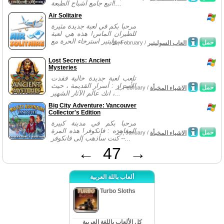
اتبع جامع أشباح الطبعة!...
Air Solitaire
مرحبا بكم في لعبة جديدة مثيرة
للطيران الماس! هذه هي لعبة
سوليتير استرخاء الحرة مع...
حمل
العاب السوليتير
11, February /
Lost Secrets: Ancient
Mysteries
تلعب لعبة جديدة خالية فقدت
الأسرار : أسرار القديمة ، حيث
حمل
الاشياء المخبأة
1, February /
انك عالم الآثار الشهير ،...
Big City Adventure: Vancouver
Collector's Edition
مرحبا بكم في مدينة كبيرة
المغامره : فانكوفر! هذه المرة
حمل
الاشياء المخبأة
29, January /
كنت سأذهب إلى فانكوفر --...
←
47
→
ألعاب باللة العربية
Turbo Sloths
كل الألعاب باللغة العربية