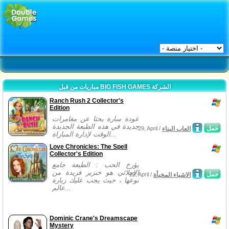
مباريات من قبل BIG FISH GAMES الشركة
Ranch Rush 2 Collector's
Edition
عودة سارة بحثا عن مغامرات
جديدة في هذه الطبعة الجديدة
حمل
العاب البناء
29, April /
الوقت لإدارة المباراة...
Love Chronicles: The Spell
Collector's Edition
يؤرخ الحب : الطبعة جامع
الإملائي هو خنزير فريدة من
حمل
الاشياء المخبأة
23, April /
نوعها ، حيث يجب عليك زيارة
عالم...
Dominic Crane's Dreamscape
Mystery