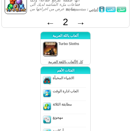
انها صفقة تفرقع فقاعة! وكما
فقاعات ملء الشاشه لديك الى
شاشة عرض من اخراجها من...
حمل
العب
أحاجي
15, September /
←
2
→
ألعاب باللة العربية
Turbo Sloths
كل الألعاب باللغة العربية
الفئات الأهم
الاشياء المخبأة
العاب ادارة الوقت
مطابقة الثلاثة
مهجونغ
أركانويد