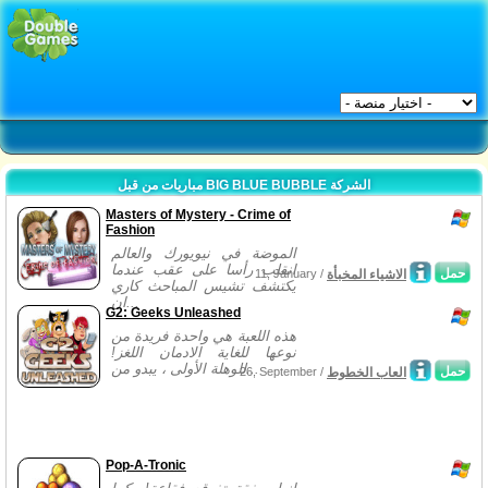
مباريات من قبل BIG BLUE BUBBLE الشركة
Masters of Mystery - Crime of
Fashion
الموضة في نيويورك والعالم
انقلب رأسا على عقب عندما
حمل
الاشياء المخبأة
11, January /
يكتشف تشيس المباحث كاري
ان...
G2: Geeks Unleashed
هذه اللعبة هي واحدة فريدة من
نوعها للغاية الادمان اللغز!
للوهلة الأولى ، يبدو من...
حمل
العاب الخطوط
26, September /
Pop-A-Tronic