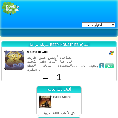
مباريات من قبل BEEP INDUSTRIES الشركة
Realms of Gold
مساعدة أوليس يشق طريقه
في هذا البيت اللغز ملحمة
المغامره! مبادله القطع
حمل
مطابقة الثلاثة
27, December /
الملونة...
←
1
ألعاب باللة العربية
Turbo Sloths
كل الألعاب باللغة العربية