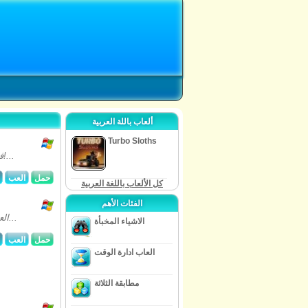
ألعاب باللة العربية
Turbo Sloths
فان رائع الاراضي قيصر فتح البوابات أمام لكم في هذا اللغز لعبة جديدة : مهد روما!...
حمل
العب
كل الألعاب باللغة العربية
الفئات الأهم
العالية المتوقعة تكملة لنجمة 2 المدافع هو اخيرا هنا! احصل على استعداد للقتال من...
الاشياء المخبأة
حمل
العب
العاب ادارة الوقت
مطابقة الثلاثة