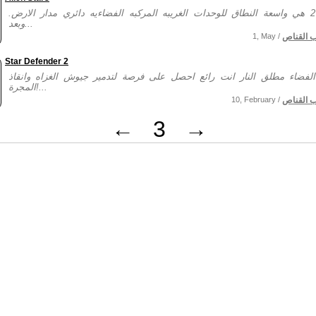
سنة 2741 هي واسعة النطاق للوحدات الغريبه المركبه الفضاءيه دائري مدار الارض.
وبعد...
ب القناص
1, May /
Star Defender 2
لفضاء مطلق النار انت رائع احصل على فرصة لتدمير جيوش الغزاه وانقاذ
المجرة!...
ب القناص
10, February /
←
3
→