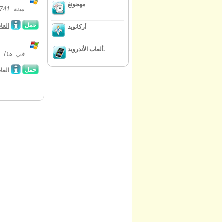
مهجونغ
حمل
العا
أركانويد
ألعاب الأندرويد.
في هذا ا
حمل
العا