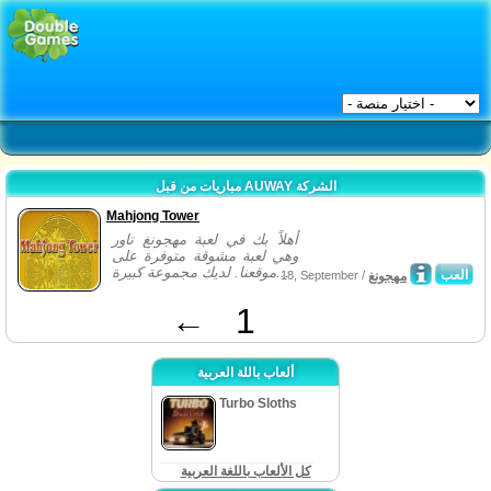
مباريات من قبل AUWAY الشركة
Mahjong Tower
أهلاً بك في لعبة مهجونغ تاور
وهي لعبة مشوقة متوفرة على
موقعنا. لديك مجموعة كبيرة...
العب
مهجونغ
18, September /
←
1
ألعاب باللة العربية
Turbo Sloths
كل الألعاب باللغة العربية