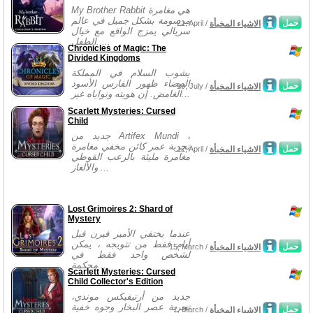
My Brother Rabbit هي مغامرة
مرسومة بشكل جميل في عالم
حمل
الاشياء المخبأة
21, April /
سريالي يمزج الواقع مع خيال
الطفل. ...
Chronicles of Magic: The
Divided Kingdoms
يشوب السلام في المملكة
البيضاء ظهور الفارس الأسود
حمل
الاشياء المخبأة
19, July /
الغامض. إن هويته ونواياه غير...
Scarlett Mysteries: Cursed
Child
جديد من Artifex Mundi ،
تجربة عمر كائن مخفي مغامرة
حمل
الاشياء المخبأة
12, April /
مغامرة مليئة بالرعب القوطي
والألغاز ...
Lost Grimoires 2: Shard of
Mystery
عندما يختفي الأمير فيرن قبل
أيام فقط من تتويجه ، يمكن
حمل
الاشياء المخبأة
15, March /
لشخص واحد فقط في
محكمة...
Scarlett Mysteries: Cursed
Child Collector's Edition
جديد من أرتيفيكس موندي،
تجربة عصر البخار وجوه خفية
حمل
الاشياء المخبأة
7, March /