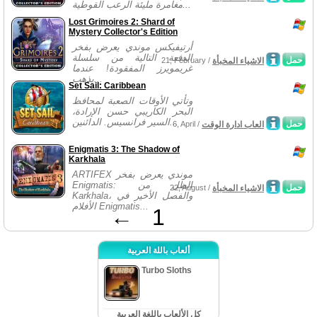
مغامرة مليئة الرعب القوطية...
Lost Grimoires 2: Shard of
Mystery Collector's Edition
أرتيفيكس موندي يعرض بفخر
الدفعة التالية من سلسلة
حمل
الاشياء المخبأة
21, February /
غريمويرز المفقودة! عندما
يذهب...
Set Sail: Caribbean
وتأتي الأوقات الصعبة لمحافظ
البحر الكاريبي حسن الإرادة،
السير فرانسيس. الدائنين...
حمل
العاب ادارة الوقت
6, April /
Enigmatis 3: The Shadow of
Karkhala
ARTIFEX موندي يعرض بفخر
Enigmatis: الظل من
حمل
الاشياء المخبأة
22, August /
Karkhala، والفصل الأخير في
الأفلام Enigmatis...
←
1
ألعاب باللة العربية
Turbo Sloths
كل الألعاب باللغة العربية