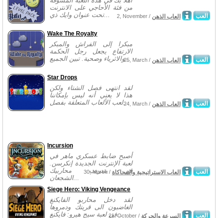
أهلاً بك في هذه اللعبة المشوقة
من فئة الأحاجي على الانترنت
تحت عنوان وايك ذي...
العب
العاب الذهن
2, November /
Wake The Royalty
مبكرا إلى الفراش والمبكر
الارتفاع يجعل رجل الحكمة
والاثرياء وصحية. تبين الجميع...
العب
العاب الذهن
25, March /
Star Drops
لقد انتهى فصل الشتاء ولكن
هذا لا يعني أنه ليس بإمكاننا
لعب الألعاب المتعلقة بفصل...
العب
العاب الذهن
24, March /
Incursion
أصبح ضابط عسكري ماهر في
لعبة الإنترنت الجديدة إنكرسن.
قم بتدريب محاربيك
العب
العاب الاستراتيجية والمحاكاة
30, March /
الشجعان...
Siege Hero: Viking Vengeance
لقد دخل محاربو الفايكنغ
الغاضبون الى قريتك ودمروها
في لعبة سيج هيرو: فايكنغ...
العب
السرعة والحركة
21, October /