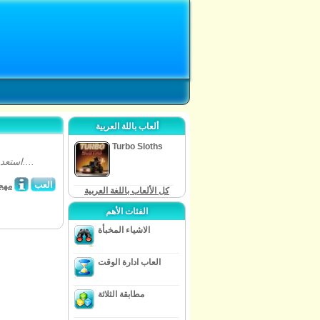
ألعاب باللة العربية
Turbo Sloths
استعد للعبة أخرى من فئة أحاجي المهجونغ تحت عنوان مهجونغ ألشمي وحسن مهاراتك....
العب
مهج
كل الألعاب باللغة العربية
الفئات الأهم
الاشياء المخبأة
العاب ادارة الوقت
مطابقة الثلاثة