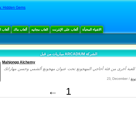
a: Hidden Gems
الاشياء المخبأة
ألعاب على الإنترنت
العاب مجانيه
ألعاب ماك
ألعاب 
مباريات من قبل ARCADIUM الشركة
Mahjongg Alchemy
ونغ
23, December /
←
1