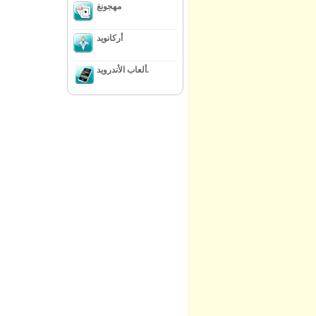
مهجونغ
أركانويد
ألعاب الأندرويد.