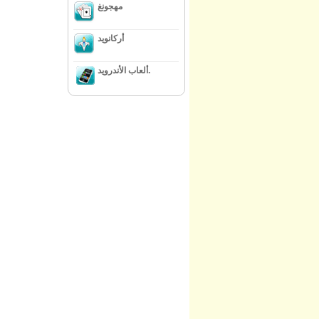
مهجونغ
أركانويد
ألعاب الأندرويد.