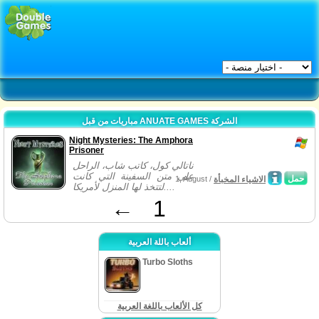
مباريات من قبل ANUATE GAMES الشركة
Night Mysteries: The Amphora
Prisoner
ناتالي كول، كاتب شاب، الراحل
على متن السفينة التي كانت
حمل
الاشياء المخبأة
1, August /
لتتخذ لها المنزل لأمريكا....
←
1
ألعاب باللة العربية
Turbo Sloths
كل الألعاب باللغة العربية