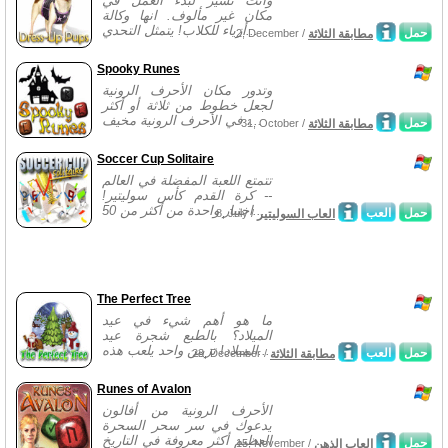
وأنت تسير لبدء العمل في
مكان غير مألوف. انها وكالة
أزياء للكلاب! يتمثل التحدي...
حمل
مطابقة الثلاثة
2, December /
Spooky Runes
وتدور مكان الأحرف الرونية
لجعل خطوط من ثلاثة أو أكثر
في الأحرف الرونية مخيف ،...
حمل
مطابقة الثلاثة
31, October /
Soccer Cup Solitaire
تتمتع اللعبة المفضلة في العالم
-- كرة القدم كأس سوليتير!
اختيار واحدة من أكثر من 50...
حمل
العب
العاب السوليتير
8, July /
The Perfect Tree
ما هو أهم شيء في عيد
الميلاد؟ بالطبع شجرة عيد
الميلاد! تزيين واحد يلعب هذه...
حمل
العب
مطابقة الثلاثة
23, December /
Runes of Avalon
الأحرف الرونية من أفالون
يدعوك في سر سحر السحرة
العظيم أكثر معروفة في التاريخ
حمل
العاب الذهن
15, November /