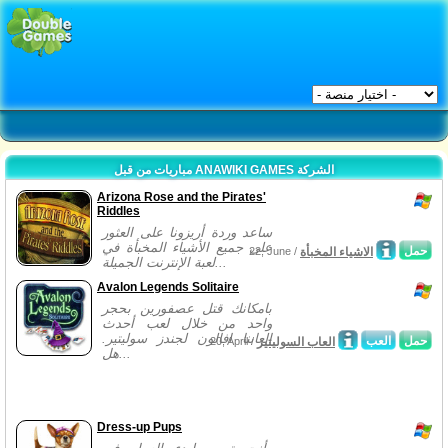
مباريات من قبل ANAWIKI GAMES الشركة
Arizona Rose and the Pirates'
Riddles
ساعد وردة أريزونا على العثور
على جميع الأشياء المخبأة في
حمل
الاشياء المخبأة
22, June /
لعبة الإنترنت الجميلة...
Avalon Legends Solitaire
بامكانك قتل عصفورين بحجر
واحد من خلال لعب أحدث
العابنا افالون لجندز سوليتير.
حمل
العب
العاب السوليتير
20, April /
هل...
Dress-up Pups