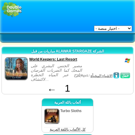
مباريات من قبل ALAWAR STARGAZE الشركة
World Keepers: Last Resort
مصير الجنس البشري على
المحك كما الضربات القرصان
خارج عبر المياه الخطرة
حمل
الاشياء المخبأة
21, April /
لاكتشاف...
←
1
ألعاب باللة العربية
Turbo Sloths
كل الألعاب باللغة العربية