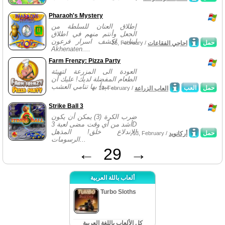
Pharaoh's Mystery
إطلاق العنان للسلطة من
الجعل وأنتم منهم في اطلاق
لبنات لكشف اسرار فرعون
حمل
احاجي الفقاعات
25, February /
Akhenaten....
Farm Frenzy: Pizza Party
العودة الى المزرعة لتهيئة
الطعام المفضلة لديك! عليك أن
تبدأ بها تنامي العشب ،...
حمل
العب
العاب الزراعة
19, February /
Strike Ball 3
ضرب الكرة (3) يمكن أن يكون
أشد من أي وقت مضى لعبة 3D
الإندلاع خلق! المذهل
حمل
أركانويد
13, February /
الرسومات...
←
29
→
ألعاب باللة العربية
Turbo Sloths
كل الألعاب باللغة العربية