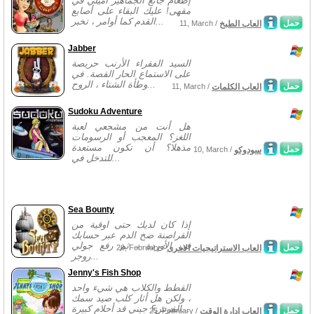
إطعام جائع الجماهير آميلي في
مقهى! عليك البقاء على أصابع
القدم كما أوامر ، تخبر...
حمل
العاب الطبخ
11, March /
Jabber
السيد الفقراء الأرنب حريصة
على الاستماع الحار القصة. في
وطأة الشتاء ، الروح...
حمل
العاب الكلمات
11, March /
Sudoku Adventure
هل أنت من مشجعي لعبة
اللغز؟ المعجب أو الرسومات
مذهلا؟ أن تكون مستعدة
حمل
سودوكو
10, March /
للتدخل في...
Sea Bounty
إذا كان لديك حتى اوقية من
القراصنة ضخ الدم عبر حسابك
في الأوردة ، ثم رفع جولي
حمل
العاب الاستراتيجيات الاخرى
26, February /
روجر...
Jenny's Fish Shop
القطط والكلاب هي شيء واحد
، ولكن هل أثار كلب صيد سمك
القرش؟ جيني قد أحلام كبيرة...
حمل
العاب ادارة الوقت
25, February /