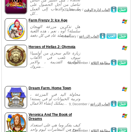
مثل الكثير من الناس ، Kattie
تناضل من أجل الحصول على
ما يصل والذهاب إلى العمل
حمل
العاب ادارة الوقت
23, January /
كل...
Farm Frenzy 3: Ice Age
هل تذكرين مزرعة الهيجان
سلسلة؟ أوه ، نعم ، هذه اللعبة
المفضلة عاد في كل دفعة...
حمل
العب
العاب الزراعة
4, January /
Heroes of Hellas 2: Olympia
زيارة عالم سحري من أولمبيا!
سوف تلعب في الألعاب
الأولمبية القديمة ، والامر
حمل
مطابقة الثلاثة
11, December /
متروك...
Dream Farm. Home Town
محاولة اليد في المزرعة ،
وتربية الحيوانات أو في بستنة!
يمكنك إنشاء الأعمال...
حمل
العاب الزراعة
9, December /
Veronica And The Book of
Dreams
كيف يفكر وما هي على استعداد
النوع من المغامرات ليوم واحد
حمل
مطابقة الثلاثة
7, December /