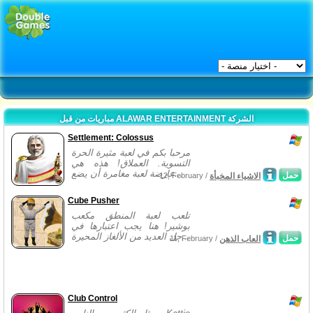
مباريات من قبل ALAWAR ENTERTAINMENT الشركة
Settlement: Colossus
مرحبا بكم في لعبة مثيرة الحرة
التسوية. العملاق! هذه هي
عارضة لعبة مغامرة أن يضع...
حمل
الاشياء المخبأة
12, February /
Cube Pusher
تلعب لعبة المنطق مكعب
بوشير! هنا يجب اعتبارها في
حل العديد من الألغاز المحيرة...
حمل
العاب الذهن
11, February /
Club Control