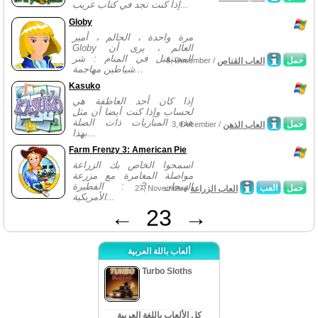
إذا كنت تجد في كتاب غريب...
Globy
مرة واحدة ، الحالم ، أمير
Globy العالم ، يرى أن
المستقبل في المنام : شر
حمل
العاب القناص
5, December /
شياطين مهاجمة...
Kasuko
إذا كان أحد العاطفة هي
لحساب وإذا كنت أيضا أن مثل
هذه المباريات ذات الصلة
حمل
العاب الذهن
3, December /
بهذا...
Farm Frenzy 3: American Pie
اسمحوا الخاص بك الزراعة
مواصلة المغامرة مع مزرعة
الهيجان 3 : الفطيرة
حمل
العب
العاب الزراعة
27, November /
الأمريكية...
←
23
→
ألعاب باللة العربية
Turbo Sloths
كل الألعاب باللغة العربية