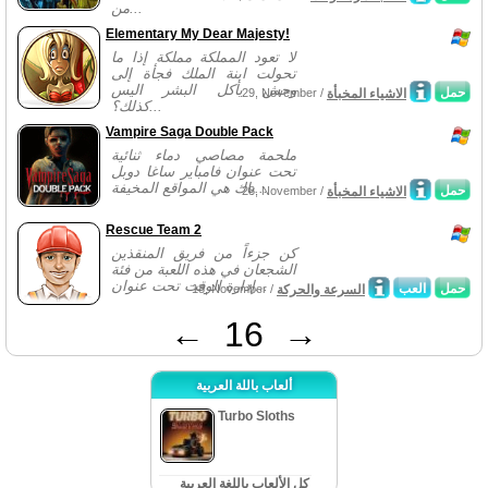
من...
Elementary My Dear Majesty!
لا تعود المملكة مملكة إذا ما
تحولت ابنة الملك فجأة إلى
وحش يأكل البشر اليس
حمل
الاشياء المخبأة
29, November /
كذلك؟...
Vampire Saga Double Pack
ملحمة مصاصي دماء ثنائية
تحت عنوان فامباير ساغا دوبل
باك هي المواقع المخيفة...
حمل
الاشياء المخبأة
28, November /
Rescue Team 2
كن جزءاً من فريق المنقذين
الشجعان في هذه اللعبة من فئة
إدارة الوقت تحت عنوان...
حمل
العب
السرعة والحركة
18, November /
←
16
→
ألعاب باللة العربية
Turbo Sloths
كل الألعاب باللغة العربية