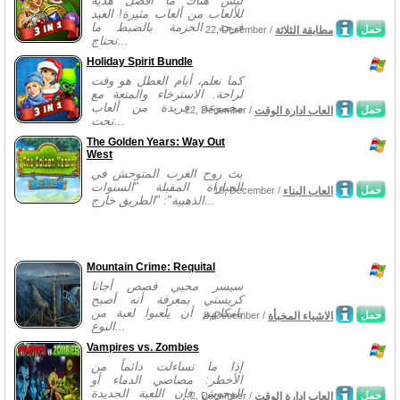
ليس هناك ما أفضل هدية
للألعاب من ألعاب مثيرة! العيد
فرحة الحزمة بالضبط ما
حمل
مطابقة الثلاثة
22, December /
تحتاج...
Holiday Spirit Bundle
كما نعلم، أيام العطل هو وقت
لراحة. الاسترخاء والمتعة مع
مجموعة فريدة من ألعاب
حمل
العاب ادارة الوقت
22, December /
تحت...
The Golden Years: Way Out
West
بث روح الغرب المتوحش في
المباراة المقبلة "السنوات
حمل
العاب البناء
16, December /
الذهبية": "الطريق خارج...
Mountain Crime: Requital
سيسر محبي قصص أجاثا
كريستي بمعرفة أنه أصبح
بامكانهم أن يلعبوا لعبة من
حمل
الاشياء المخبأة
8, December /
النوع...
Vampires vs. Zombies
إذا ما تساءلت دائماً من
الأخطر: مصاصي الدماء أو
الوحوش فإن اللعبة الجديدة
حمل
العاب ادارة الوقت
2, December /