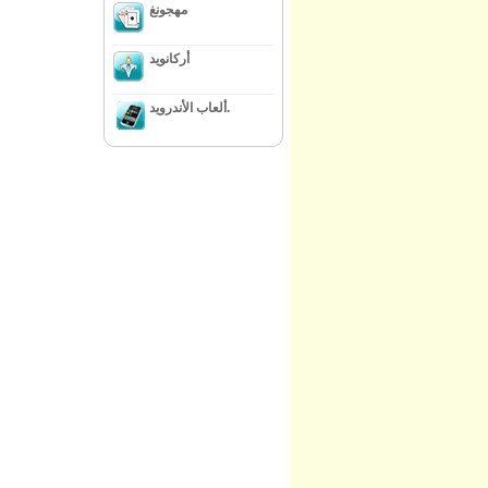
مهجونغ
أركانويد
ألعاب الأندرويد.