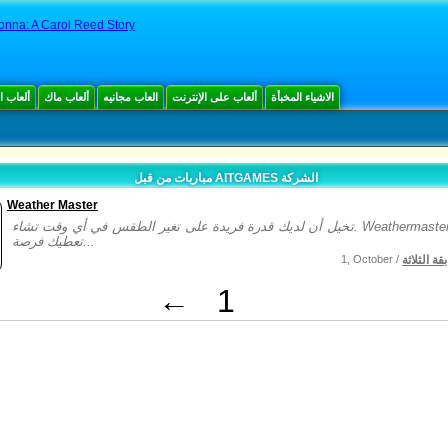
nna: A Carol Reed Story
الاشياء المخبأة
ألعاب على الإنترنت
العاب مجانيه
ألعاب ماك
ألعاب 
مباريات من قبل AITGAMES الشركة
Weather Master
تخيل أن لديك قدرة فريدة على تغير الطقس في أي وقت تشاء. Weathermaster لغز لعبة
تعطيك فرصة...
ة الثلاثة
1, October /
←
1