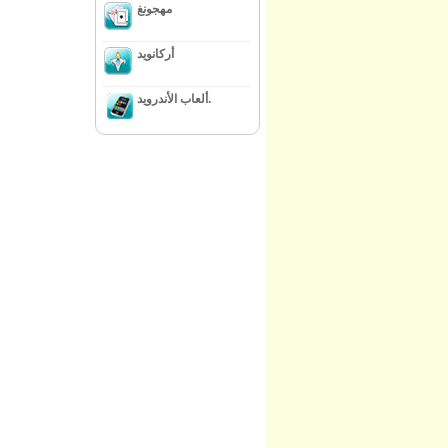
مهجونغ
أركانويد
ألعاب الأندرويد.