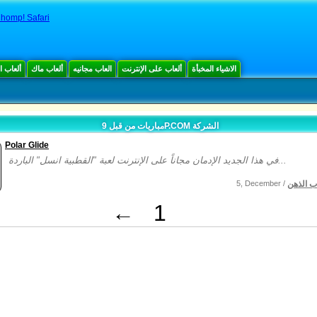
homp! Safari
الاشياء المخبأة
ألعاب على الإنترنت
العاب مجانيه
ألعاب ماك
ألعاب 
مباريات من قبل 9P.COM الشركة
Polar Glide
في هذا الجديد الإدمان مجاناً على الإنترنت لعبة "القطبية انسل" الباردة...
ب الذهن
5, December /
←
1