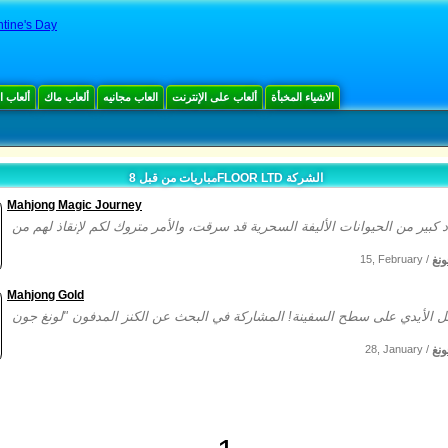
tine's Day
الاشياء المخبأة
ألعاب على الإنترنت
العاب مجانيه
ألعاب ماك
ألعاب 
مباريات من قبل 8FLOOR LTD الشركة
Mahjong Magic Journey
نغ
15, February /
Mahjong Gold
نغ
28, January /