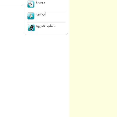
مهجونغ
أركانويد
ألعاب الأندرويد.