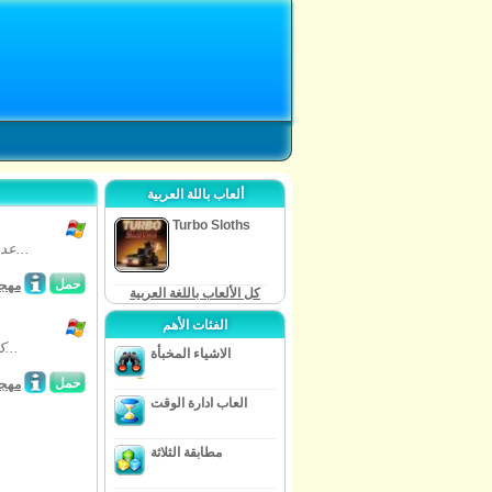
ألعاب باللة العربية
Turbo Sloths
عدد كبير من الحيوانات الأليفة السحرية قد سرقت، والأمر متروك لكم لإنقاذ لهم من...
حمل
مهجو
كل الألعاب باللغة العربية
الفئات الأهم
كل الأيدي على سطح السفينة! المشاركة في البحث عن الكنز المدفون "لونغ جون...
الاشياء المخبأة
حمل
مهجو
العاب ادارة الوقت
مطابقة الثلاثة