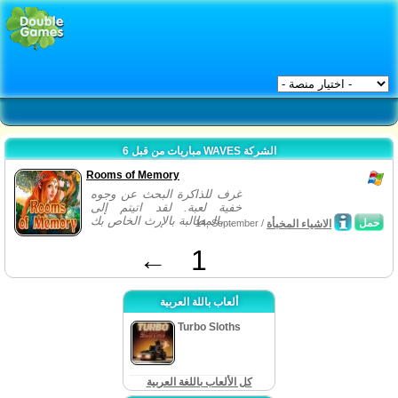
مباريات من قبل 6 WAVES الشركة
Rooms of Memory
غرف للذاكرة البحث عن وجوه
خفية لعبة. لقد اتيتم إلى
المطالبة بالإرث الخاص بك،...
حمل
الاشياء المخبأة
14, September /
←
1
ألعاب باللة العربية
Turbo Sloths
كل الألعاب باللغة العربية