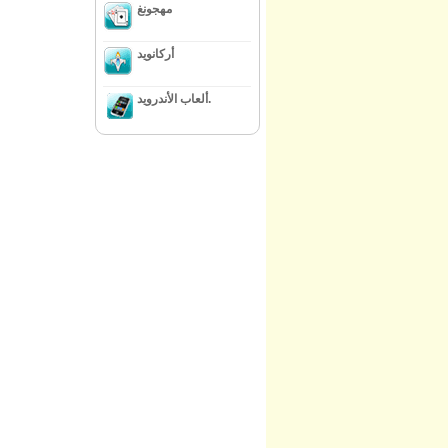
مهجونغ
أركانويد
ألعاب الأندرويد.