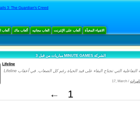
ails 3: The Guardian's Creed
الاشياء المخبأة
ألعاب على الإنترنت
العاب مجانيه
ألعاب ماك
ألعاب 
مباريات من قبل 3 MINUTE GAMES الشركة
Lifeline
امرات
17, March /
←
1