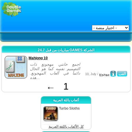
مباريات من قبل 24.7 GAMES الشركة
Mahjong 10
اجمع خانتي مهجونغ ذات
التصميم نفسه كما هو الحال
دائماً في ألعاب المهجونغ.
العب
مهجونغ
10, July /
هذه...
←
1
ألعاب باللة العربية
Turbo Sloths
كل الألعاب باللغة العربية