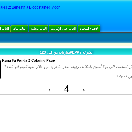
ales 2: Beneath a Bloodstained Moon
الاشياء المخبأة
ألعاب على الإنترنت
العاب مجانيه
ألعاب ماك
ألعاب 
مباريات من قبل 123PEPPY الشركة
Kung Fu Panda 2 Coloring Page
جي
3, April /
←
4
→