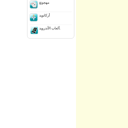
مهجونغ
أركانويد
ألعاب الأندرويد.