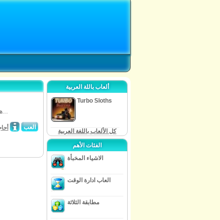
ألعاب باللة العربية
Turbo Sloths
هل استقت الى بو؟ أصبح بامكانك رؤيته بقدر ما تريد من خلال لعبة كونغ فو باندا 2...
العب
أحا
كل الألعاب باللغة العربية
الفئات الأهم
الاشياء المخبأة
العاب ادارة الوقت
مطابقة الثلاثة